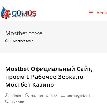
Skip
to
Menü
content
Mostbet тоже
>
Mostbet тоже
Mostbet Официальный Сайт,
проем L Рабочее Зеркало
Мостбет Казино
Post
Post
Post
admin
Haziran 16, 2022
Uncategorized
author:
published:
category:
Post
0 Yorum
comments: