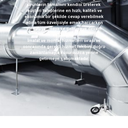
ürünlerin tamamını kendisi üreterek
müşteri taleplerine en hızlı, kaliteli ve
ekonomik bir şekilde cevap verebilmek
adına tüm özverisiyle emek harcarken
yatırım yapmaya ve gelişmeye devam
etmektedir.
İmalat ve montaj hizmetleri sırası ve
sonrasında gerekli hizmet takibini doğru
zamanlamayla kusursuzca yerine
getirmeye çalışmaktadır.