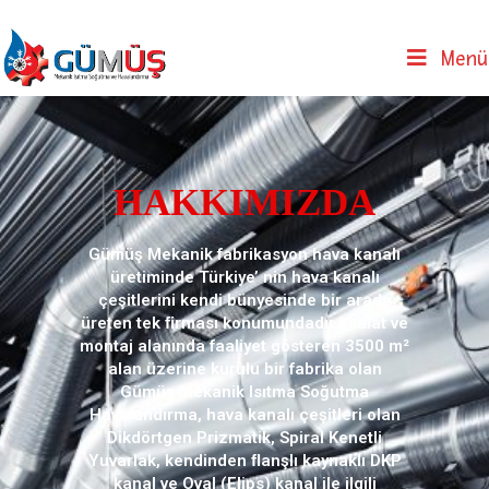
Menü
HAKKIMIZDA
Gümüş Mekanik fabrikasyon hava kanalı
üretiminde Türkiye’ nin hava kanalı
çeşitlerini kendi bünyesinde bir arada
üreten tek ﬁrması konumundadır.imalat ve
montaj alanında faaliyet gösteren 3500 m²
alan üzerine kurulu bir fabrika olan
Gümüş Mekanik Isıtma Soğutma
Havalandırma, hava kanalı çeşitleri olan
Dikdörtgen Prizmatik, Spiral Kenetli
Yuvarlak, kendinden ﬂanşlı kaynaklı DKP
kanal ve Oval (Elips) kanal ile ilgili