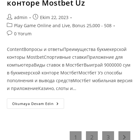
конторе Mostbet Uz
Post
Post
admin
Ekim 22, 2023
author:
published:
Post
Play Game Online and Live, Bonus 25,000 - 508
category:
Post
0 Yorum
comments:
ContentВопросы и ответыПреимущества букмекерской
конторы MostbetСпортивные ставкиПриложение для
компьютераВиды ставок в МостбетВыиграй 9000000 сум
в букмекерской конторе МостбетМостбет Уз способы
пополнения и вывода средствМостбет мобильная версия
и приложениеКазино, слоты и…
Мостбет
Okumaya Devam Edin
Уз
Ставки
На
Спорт
И
Казино
В
1
2
3
Go to t
Букмекерской