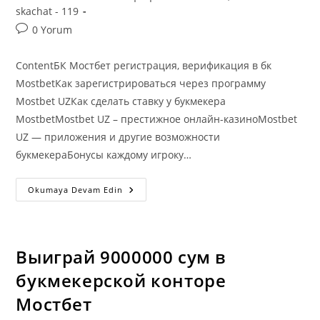
category:
skachat - 119
Post
0 Yorum
comments:
ContentБК Мостбет регистрация, верификация в бк
MostbetКак зарегистрироваться через программу
Mostbet UZКак сделать ставку у букмекера
MostbetMostbet UZ – престижное онлайн-казиноMostbet
UZ — приложения и другие возможности
букмекераБонусы каждому игроку…
Приложения
Okumaya Devam Edin
MostBet
Для
Android,
IOs
И
Windows
Выиграй 9000000 сум в
букмекерской конторе
Мостбет