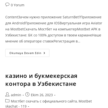
Post
0 Yorum
comments:
ContentЗачем нужно приложение SaturnBet?Приложение
для AndroidПриложение для IOSВиртуальная игра Aviator
на MostbetСкачать Мостбет на компьютерMostbet APK в
Узбекистане: БК со 100% доступом в твоем карманеНаше
мнение об операторе ставокРегистрация в…
Приложение
Okumaya Devam Edin
Mostbet
UZ
Скачать
На
Андроид
APK,
казино и букмекерская
Айфон
IOS
контора в Узбекистане
Post
Post
admin
Ekim 26, 2023
author:
published:
Post
Мостбет скачать с официального сайта, Mostbet
category:
skachat - 119