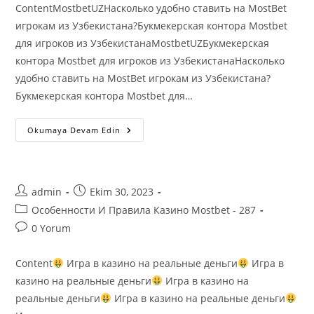
2,
ContentMostbetUZНасколько удобно ставить на MostBet
2
5,
игрокам из Узбекистана?Букмекерская контора Mostbet
3,
3.5
для игроков из УзбекистанаMostbetUZБукмекерская
BHK
контора Mostbet для игроков из УзбекистанаНасколько
Apartments
In
удобно ставить на MostBet игрокам из Узбекистана?
Wakad,
Pune
Букмекерская контора Mostbet для…
Okumaya Devam Edin
Post
Post
admin
Ekim 30, 2023
author:
published:
Post
Особенности И Правила Казино Mostbet - 287
category:
Post
0 Yorum
comments:
Content
Игра в казино на реальные деньги
Игра в
казино на реальные деньги
Игра в казино на
реальные деньги
Игра в казино на реальные деньги