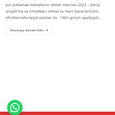
pul yükləmək metodlarıin idman mərcləri 2023 – Geniş
araşdırma və icmalMərc etmək və mərc bazarlarıCanlı
efirAlternativ keçid vasitəsi ilə - 1Win girişin qeydiyyat…
Təyyarə
Okumaya Devam Edin
Oyunu
1win
1win
Aviator
Game