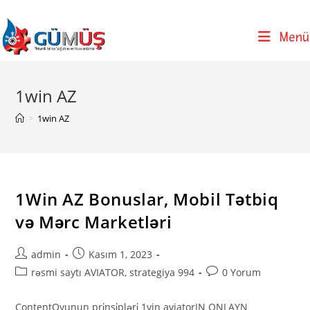
Skip
to
Menü
content
1win AZ
>
1win AZ
1Win AZ Bonuslar, Mobil Tətbiq
və Mərc Marketləri
Post
Post
admin
Kasım 1, 2023
author:
published:
Post
Post
rəsmi saytı AVIATOR, strategiya 994
0 Yorum
category:
comments:
ContentOyunun pri̇nsi̇pləri̇ 1vin aviatorIN ONLAYN