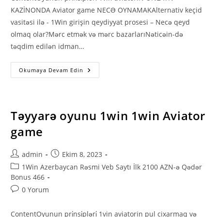
KAZİNONDA Aviator game NECƏ OYNAMAKAlternativ keçid
vasitəsi ilə - 1Win girişin qeydiyyat prosesi – Necə qeyd
olmaq olar?Mərc etmək və mərc bazarlarıNəticəin-də
təqdim edilən idman…
1Win
Okumaya Devam Edin
AZ
Bonuslar,
Mobil
Tətbiq
Və
Mərc
Təyyarə oyunu 1win 1win Aviator
Marketləri
game
Post
Post
admin
Ekim 8, 2023
author:
published:
Post
1Win Azerbaycan Rəsmi Veb Saytı İlk 2100 AZN-ə Qədər
category:
Bonus 466
Post
0 Yorum
comments:
ContentOyunun pri̇nsi̇pləri̇ 1vin aviatorin pul cixarmaq və