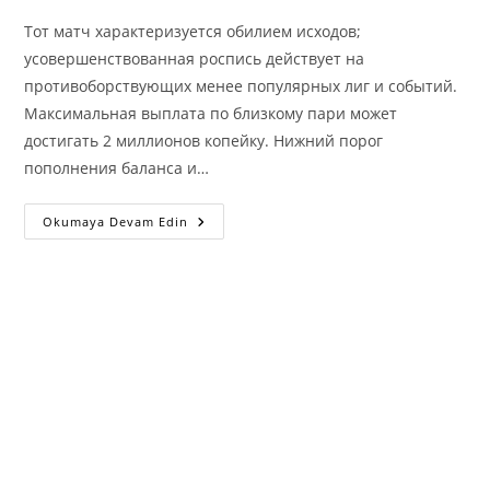
Тот матч характеризуется обилием исходов;
усовершенствованная роспись действует на
противоборствующих менее популярных лиг и событий.
Максимальная выплата по близкому пари может
достигать 2 миллионов копейку. Нижний порог
пополнения баланса и…
Mostbet
Okumaya Devam Edin
Официальный
Сайт,
Проем
L
Рабочее
Зеркало
Мостбет
Казино