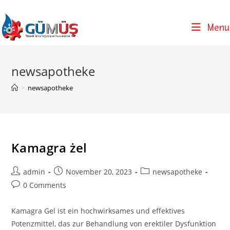
Skip
to
Menu
content
newsapotheke
>
newsapotheke
Kamagra żel
Post
Post
Post
admin
November 20, 2023
newsapotheke
author:
published:
category:
Post
0 Comments
comments:
Kamagra Gel ist ein hochwirksames und effektives
Potenzmittel, das zur Behandlung von erektiler Dysfunktion